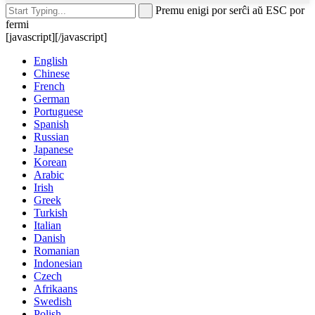
Premu enigi por serĉi aŭ ESC por
fermi
[javascript]
[/javascript]
English
Chinese
French
German
Portuguese
Spanish
Russian
Japanese
Korean
Arabic
Irish
Greek
Turkish
Italian
Danish
Romanian
Indonesian
Czech
Afrikaans
Swedish
Polish