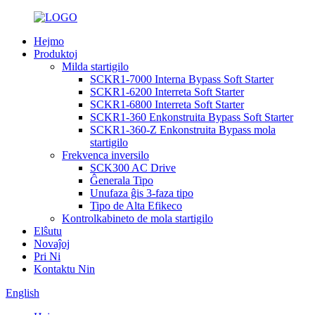
Hejmo
Produktoj
Milda startigilo
SCKR1-7000 Interna Bypass Soft Starter
SCKR1-6200 Interreta Soft Starter
SCKR1-6800 Interreta Soft Starter
SCKR1-360 Enkonstruita Bypass Soft Starter
SCKR1-360-Z Enkonstruita Bypass mola
startigilo
Frekvenca inversilo
SCK300 AC Drive
Ĝenerala Tipo
Unufaza ĝis 3-faza tipo
Tipo de Alta Efikeco
Kontrolkabineto de mola startigilo
Elŝutu
Novaĵoj
Pri Ni
Kontaktu Nin
English