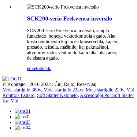
SCK200-serio Frekvenca inversilo
SCK200-serio Frekvenca inversilo, simpla
funkciado, bonega vektorkontrola agado, Alta
kosta rendimento kaj facile konservebla, kaj en
presado, tekstila, maŝiniloj kaj pakmaŝinoj,
akvoprovizado, ventumilo kaj multaj aliaj areoj
de elstara agado.
enketo
detalo
© Kopirajto - 2010-2022 : Ĉiuj Rajtoj Rezervitaj.
Mola startigilo 380v
,
Mola startigilo 22kw
,
Mola startigilo 220v
,
Vfd
Kontrola Estraro
,
Soft Starter Kabineto
,
Akcesoraĵoj Por Soft Starter
Kaj Vfd
,