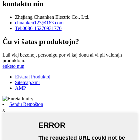
kontaktu nin
Zhejiang Chuanken Electric Co., Ltd.
chuanken123@163.com
Tel:0086-15270931770
Ĉu vi ŝatas produktojn?
Laŭ viaj bezonoj, personigu por vi kaj donu al vi pli valorajn
produktojn.
enketo nun
Elstaraj Produktoj
Sitemap.xml
AMP
Sendu Retpoŝton
x