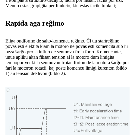
1 kompakta strukturo-dezajno, facila por instali, facila por uzi;
Menuo estas grupigita per funkcio, kiu estas facile funkcii;
Rapida aga reĝimo
Eliga ondformo de salto-komenca reĝimo. Ĉi tiu startreĝimo
povas esti elektita kiam la motoro ne povas esti komencita sub iu
peza ŝarĝo pro la influo de senmova frota forto. Komencante,
unue apliku altan fiksan tension al la motoro dum limigita
tempopor venki la senmovan frotan forton de la motora ŝarĝo por
fari la motoron rotacii, kaj poste komencu limigi kurenton (bildo
1) aŭ tensian deklivon (bildo 2).