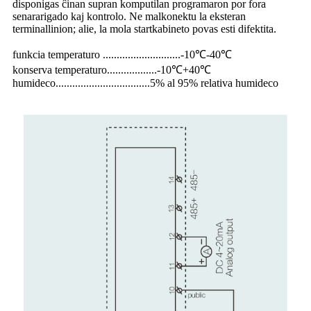
disponigas ĉinan supran komputilan programaron por fora
senararigado kaj kontrolo. Ne malkonektu la eksteran
terminallinion; alie, la mola startkabineto povas esti difektita.
funkcia temperaturo ............................-10℃-40℃
konserva temperaturo..................-10℃+40℃
humideco..................................5% al ​​95% relativa humideco