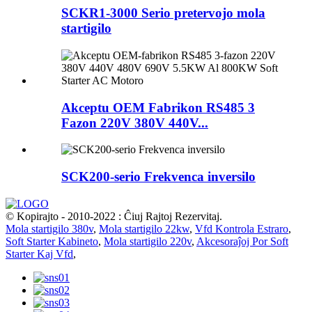
SCKR1-3000 Serio pretervojo mola
startigilo
Akceptu OEM Fabrikon RS485 3
Fazon 220V 380V 440V...
SCK200-serio Frekvenca inversilo
© Kopirajto - 2010-2022 : Ĉiuj Rajtoj Rezervitaj.
Mola startigilo 380v
,
Mola startigilo 22kw
,
Vfd Kontrola Estraro
,
Soft Starter Kabineto
,
Mola startigilo 220v
,
Akcesoraĵoj Por Soft
Starter Kaj Vfd
,