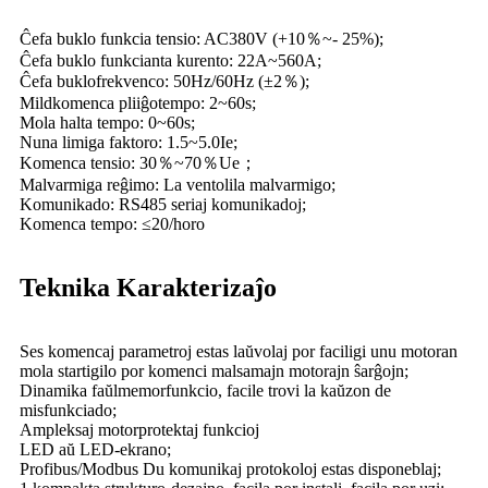
Ĉefa buklo funkcia tensio: AC380V (+10％~- 25%);
Ĉefa buklo funkcianta kurento: 22A~560A;
Ĉefa buklofrekvenco: 50Hz/60Hz (±2％);
Mildkomenca pliiĝotempo: 2~60s;
Mola halta tempo: 0~60s;
Nuna limiga faktoro: 1.5~5.0Ie;
Komenca tensio: 30％~70％Ue；
Malvarmiga reĝimo: La ventolila malvarmigo;
Komunikado: RS485 seriaj komunikadoj;
Komenca tempo: ≤20/horo
Teknika Karakterizaĵo
Ses komencaj parametroj estas laŭvolaj por faciligi unu motoran
mola startigilo por komenci malsamajn motorajn ŝarĝojn;
Dinamika faŭlmemorfunkcio, facile trovi la kaŭzon de
misfunkciado;
Ampleksaj motorprotektaj funkcioj
LED aŭ LED-ekrano;
Profibus/Modbus Du komunikaj protokoloj estas disponeblaj;