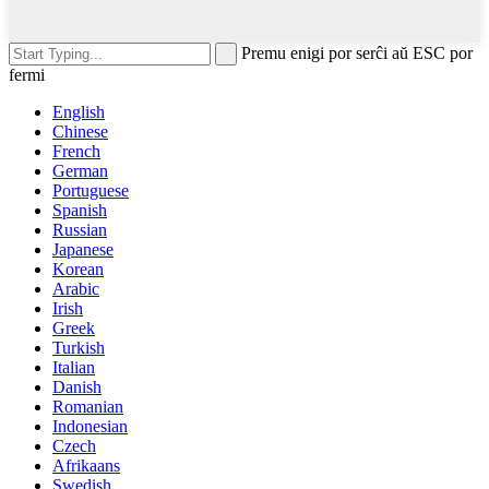
Premu enigi por serĉi aŭ ESC por
fermi
English
Chinese
French
German
Portuguese
Spanish
Russian
Japanese
Korean
Arabic
Irish
Greek
Turkish
Italian
Danish
Romanian
Indonesian
Czech
Afrikaans
Swedish