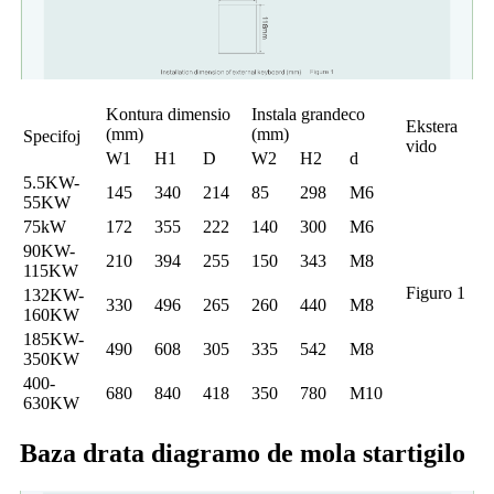
Kontura dimensio
Instala grandeco
Ekstera
(mm)
(mm)
Specifoj
vido
W1
H1
D
W2
H2
d
5.5KW-
145
340
214
85
298
M6
55KW
75kW
172
355
222
140
300
M6
90KW-
210
394
255
150
343
M8
115KW
Figuro 1
132KW-
330
496
265
260
440
M8
160KW
185KW-
490
608
305
335
542
M8
350KW
400-
680
840
418
350
780
M10
630KW
Baza drata diagramo de mola startigilo