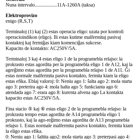
Nuna intervalo..................11A-1260A (taksa)
Elektroprovizo
enigo (R,S,T)
Terminaloj (1) kaj (2) estas operacia eligo: uzata por kontroli
operacioindikon (eligo). Ili estas kutime malfermitaj pasivaj
kontaktoj kaj fermiĝas kiam komenciĝas sukcese.
Kapacito de kontakto: AC250V/5A.
Terminaloj 3 kaj 4 estas eligo 1 de la programebla relajso: la
prokrasto estas agordita per la programebla eligo 1 de A12, kaj la
agreĝimo estas agordita per la programebla relajso 1 de A11. Ĝi
estas normale malfermita pasiva kontakto, fermita kiam la eligo
estas efika. Eblaj valoroj: 0: Neniu ago 1: ŝalta ago 2: mola starta
ago 3: preterira ago 4: mola halta ago 5: funkcianta ago 6:
atendada ago 7: erara ago 8: kurenta alvena ago La kontakta
kapacito estas AC250V/5A.
Fina stacio ⑤ kaj ⑥ estas eligo 2 de la programebla relajso: la
prokrasta tempo estas agordita de A14 programebla eligo 1
prokrasto, kaj la ago-reĝimo estas agordita de A13 programebla
relajso 1. Estas normale malfermita pasiva kontakto, fermita kiam
la eligo estas efika.
0: Neniu ago 1: ŝaltita ago2: mola starta ago 3: preterpasi ago 4: