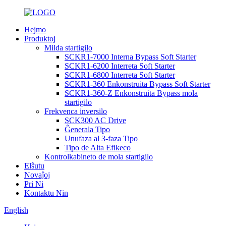
Hejmo
Produktoj
Milda startigilo
SCKR1-7000 Interna Bypass Soft Starter
SCKR1-6200 Interreta Soft Starter
SCKR1-6800 Interreta Soft Starter
SCKR1-360 Enkonstruita Bypass Soft Starter
SCKR1-360-Z Enkonstruita Bypass mola
startigilo
Frekvenca inversilo
SCK300 AC Drive
Ĝenerala Tipo
Unufaza al 3-faza Tipo
Tipo de Alta Efikeco
Kontrolkabineto de mola startigilo
Elŝutu
Novaĵoj
Pri Ni
Kontaktu Nin
English