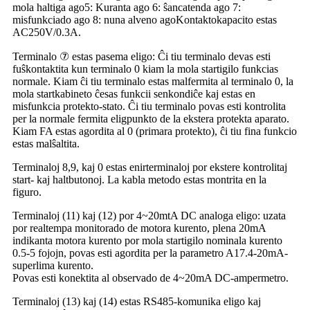
mola haltiga ago5: Kuranta ago 6: ŝancatenda ago 7:
misfunkciado ago 8: nuna alveno agoKontaktokapacito estas
AC250V/0.3A.
Terminalo ⑦ estas pasema eligo: Ĉi tiu terminalo devas esti
fuŝkontaktita kun terminalo 0 kiam la mola startigilo funkcias
normale. Kiam ĉi tiu terminalo estas malfermita al terminalo 0, la
mola startkabineto ĉesas funkcii senkondiĉe kaj estas en
misfunkcia protekto-stato. Ĉi tiu terminalo povas esti kontrolita
per la normale fermita eligpunkto de la ekstera protekta aparato.
Kiam FA estas agordita al 0 (primara protekto), ĉi tiu fina funkcio
estas malŝaltita.
Terminaloj 8,9, kaj 0 estas enirterminaloj por ekstere kontrolitaj
start- kaj haltbutonoj. La kabla metodo estas montrita en la
figuro.
Terminaloj (11) kaj (12) por 4~20mtA DC analoga eligo: uzata
por realtempa monitorado de motora kurento, plena 20mA
indikanta motora kurento por mola startigilo nominala kurento
0.5-5 fojojn, povas esti agordita per la parametro A17.4-20mA-
superlima kurento.
Povas esti konektita al observado de 4~20mA DC-ampermetro.
Terminaloj (13) kaj (14) estas RS485-komunika eligo kaj