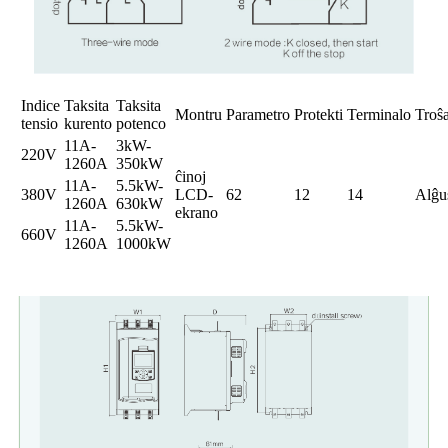
Indice
Taksita
Taksita
Montru
Parametro
Protekti
Terminalo
Troŝ
tensio
kurento
potenco
11A-
3kW-
220V
1260A
350kW
ĉinoj
11A-
5.5kW-
380V
LCD-
62
12
14
Alĝu
1260A
630kW
ekrano
11A-
5.5kW-
660V
1260A
1000kW