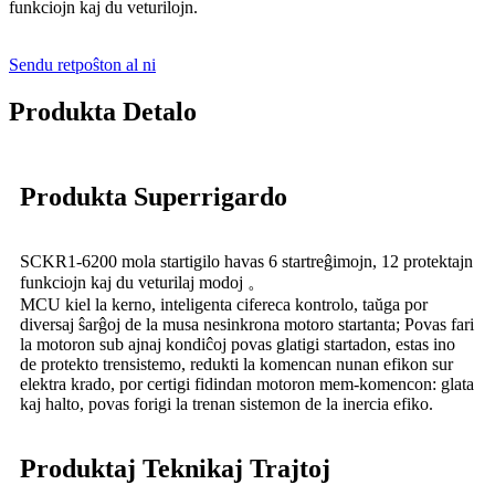
funkciojn kaj du veturilojn.
Sendu retpoŝton al ni
Produkta Detalo
Produkta Superrigardo
SCKR1-6200 mola startigilo havas 6 startreĝimojn, 12 protektajn
funkciojn kaj du veturilaj modoj 。
MCU kiel la kerno, inteligenta cifereca kontrolo, taŭga por
diversaj ŝarĝoj de la musa nesinkrona motoro startanta; Povas fari
la motoron sub ajnaj kondiĉoj povas glatigi startadon, estas ino
de protekto trensistemo, redukti la komencan nunan efikon sur
elektra krado, por certigi fidindan motoron mem-komencon: glata
kaj halto, povas forigi la trenan sistemon de la inercia efiko.
Produktaj Teknikaj Trajtoj