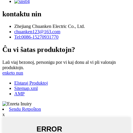
kontaktu nin
Zhejiang Chuanken Electric Co., Ltd.
chuanken123@163.com
Tel:0086-15270931770
Ĉu vi ŝatas produktojn?
Laŭ viaj bezonoj, personigu por vi kaj donu al vi pli valorajn
produktojn.
enketo nun
Elstaraj Produktoj
Sitemap.xml
AMP
Sendu Retpoŝton
x